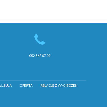
052 567 07 07
AUZULA
OFERTA
RELACJE Z WYCIECZEK