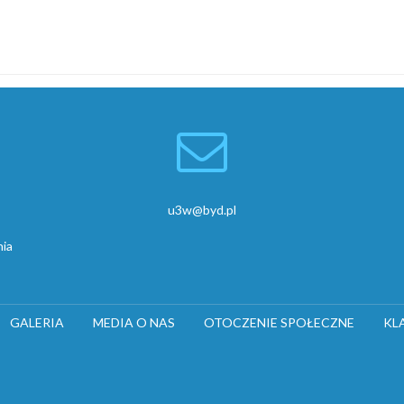
u3w@byd.pl
nia
GALERIA
MEDIA O NAS
OTOCZENIE SPOŁECZNE
KL