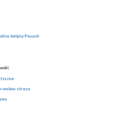
olice święta Pesach
Nauki
styczne
ek wobec stresu
czne