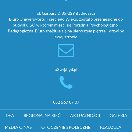
ul. Garbary 2, 85-229 Bydgoszcz
Biuro Uniwersytetu Trzeciego Wieku, zostało przeniesione do
budynku „A”, w którym mieści się Poradnia Psychologiczno-
Pedagogiczna. Biuro znajduje się na pierwszym piętrze - drzwi po
lewej stronie.
u3w@byd.pl
052 567 07 07
IDEA
REGIONALNA SIEĆ
AKTUALNOŚCI
GALERIA
MEDIA O NAS
OTOCZENIE SPOŁECZNE
KLAUZULA