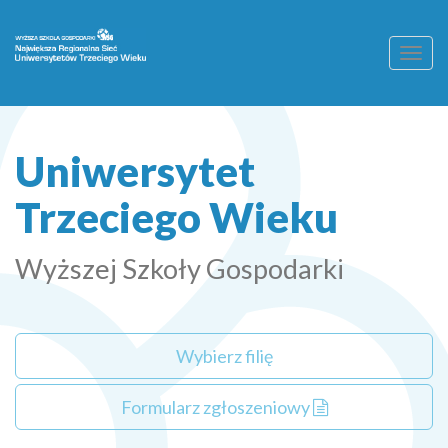
Toggl
navig
Uniwersytet
Trzeciego Wieku
Wyższej Szkoły Gospodarki
Wybierz filię
Formularz zgłoszeniowy