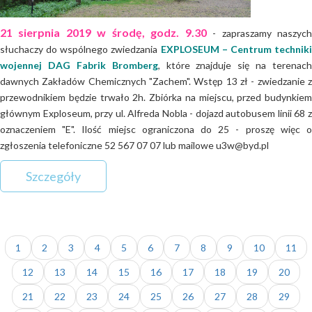
21 sierpnia 2019 w środę, godz. 9.30
- zapraszamy naszyc
słuchaczy do wspólnego zwiedzania
EXPLOSEUM – Centrum technik
wojennej DAG Fabrik Bromberg
, które znajduje się na terenach
dawnych Zakładów Chemicznych "Zachem". Wstęp 13 zł - zwiedzanie z
przewodnikiem będzie trwało 2h. Zbiórka na miejscu, przed budynkiem
głównym Exploseum, przy ul. Alfreda Nobla - dojazd autobusem linii 68 z
oznaczeniem "E". Ilość miejsc ograniczona do 25 - proszę więc o
zgłoszenia telefoniczne 52 567 07 07 lub mailowe u3w@byd.pl
Szczegóły
1
2
3
4
5
6
7
8
9
10
11
12
13
14
15
16
17
18
19
20
21
22
23
24
25
26
27
28
29