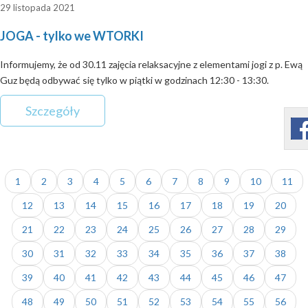
29 listopada 2021
JOGA - tylko we WTORKI
Informujemy, że od 30.11 zajęcia relaksacyjne z elementami jogi z p. Ewą
Guz będą odbywać się tylko w piątki w godzinach 12:30 - 13:30.
Szczegóły
1
2
3
4
5
6
7
8
9
10
11
12
13
14
15
16
17
18
19
20
21
22
23
24
25
26
27
28
29
30
31
32
33
34
35
36
37
38
39
40
41
42
43
44
45
46
47
48
49
50
51
52
53
54
55
56