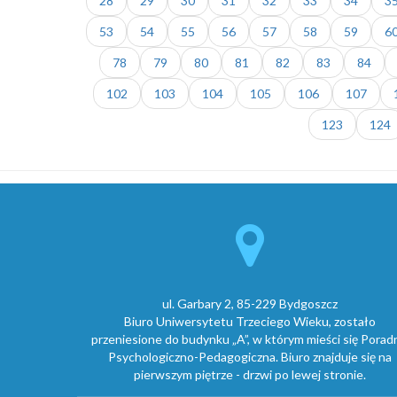
28
29
30
31
32
33
34
3
53
54
55
56
57
58
59
6
78
79
80
81
82
83
84
102
103
104
105
106
107
123
124
ul. Garbary 2, 85-229 Bydgoszcz
Biuro Uniwersytetu Trzeciego Wieku, zostało
przeniesione do budynku „A”, w którym mieści się Porad
Psychologiczno-Pedagogiczna. Biuro znajduje się na
pierwszym piętrze - drzwi po lewej stronie.