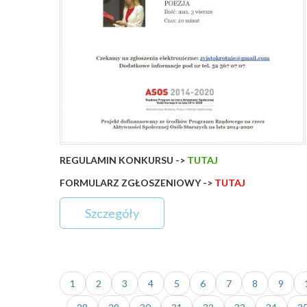
REGULAMIN KONKURSU ->
TUTAJ
FORMULARZ ZGŁOSZENIOWY ->
TUTAJ
Szczegóły
1
2
3
4
5
6
7
8
9