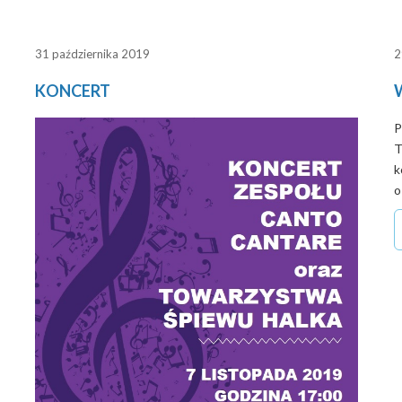
31 października 2019
2
KONCERT
P
T
k
o