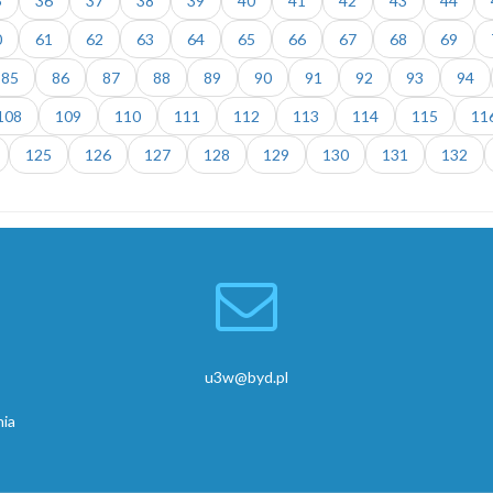
5
36
37
38
39
40
41
42
43
44
0
61
62
63
64
65
66
67
68
69
85
86
87
88
89
90
91
92
93
94
108
109
110
111
112
113
114
115
11
125
126
127
128
129
130
131
132
u3w@byd.pl
nia