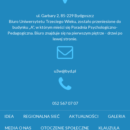
ul. Garbary 2, 85-229 Bydgoszcz
Biuro Uniwersytetu Trzeciego Wieku, zostało przeniesione do
budynku „A”, w którym mieści się Poradnia Psychologiczno-
Pedagogiczna. Biuro znajduje się na pierwszym piętrze - drzwi po
lewej stronie.
u3w@byd.pl
052 567 07 07
IDEA
REGIONALNA SIEĆ
AKTUALNOŚCI
GALERIA
MEDIA O NAS
OTOCZENIE SPOŁECZNE
KLAUZULA