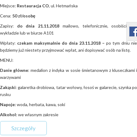
Miejsce:
Restauracja CO
, ul. Hetmańska
Cena:
50 zł/osobę
Zapisy:
do dnia 21.11.2018
mailowo, telefonicznie, osobiście n
wykładzie lub w biurze A101
Wpłaty:
czekam maksymalnie
do dnia
23.11.2018
–
po tym dniu nie
będziemy już niestety przyjmować wpłat, ani dopisywać osób na listę.
MENU:
Danie główne
: medalion z indyka w sosie śmietanowym z kluseczkami 
warzywami
Zakąski
: galaretka drobiowa, tatar wołowy, łosoś w galarecie, szynka po
rusku
Napoje:
woda, herbata, kawa, soki
Alkohol:
we własnym zakresie
Szczegóły