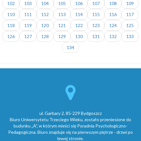
102
103
104
105
106
107
108
109
110
111
112
113
114
115
116
117
118
119
120
121
122
123
124
125
126
127
128
129
130
131
132
133
134
ul. Garbary 2, 85-229 Bydgoszcz
Biuro Uniwersytetu Trzeciego Wieku, zostało przeniesione do
budynku „A”, w którym mieści się Poradnia Psychologiczno-
Pedagogiczna. Biuro znajduje się na pierwszym piętrze - drzwi po
lewej stronie.