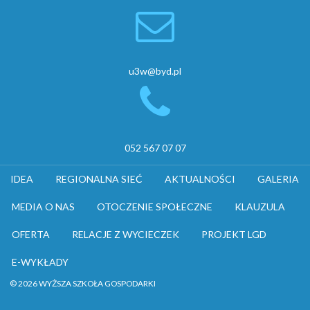
u3w@byd.pl
052 567 07 07
IDEA
REGIONALNA SIEĆ
AKTUALNOŚCI
GALERIA
MEDIA O NAS
OTOCZENIE SPOŁECZNE
KLAUZULA
OFERTA
RELACJE Z WYCIECZEK
PROJEKT LGD
E-WYKŁADY
© 2026 WYŻSZA SZKOŁA GOSPODARKI