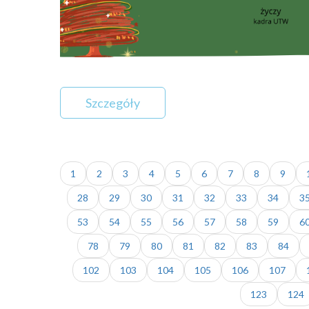
Szczegóły
1
2
3
4
5
6
7
8
9
28
29
30
31
32
33
34
3
53
54
55
56
57
58
59
6
78
79
80
81
82
83
84
102
103
104
105
106
107
123
124