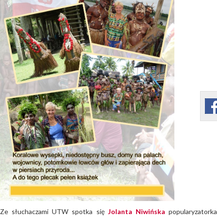
Ze słuchaczami UTW spotka się
Jolanta Niwińska
popularyzatork