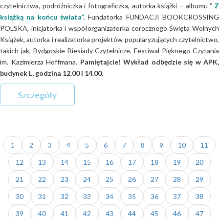
czytelnictwa, podróżniczka i fotograficzka, autorka książki – albumu ”
Z
książką na końcu świata”.
Fundatorka FUNDACJI BOOKCROSSING
POLSKA, inicjatorka i współorganizatorka corocznego Święta Wolnych
Książek, autorka i realizatorka projektów popularyzujących czytelnictwo,
takich jak, Bydgoskie Biesiady Czytelnicze, Festiwal Pięknego Czytania
im. Kazimierza Hoffmana.
Pamiętajcie! Wykład odbędzie się w APK,
budynek L, godzina 12.00 i 14.00.
Szczegóły
1
2
3
4
5
6
7
8
9
10
11
12
13
14
15
16
17
18
19
20
21
22
23
24
25
26
27
28
29
30
31
32
33
34
35
36
37
38
39
40
41
42
43
44
45
46
47