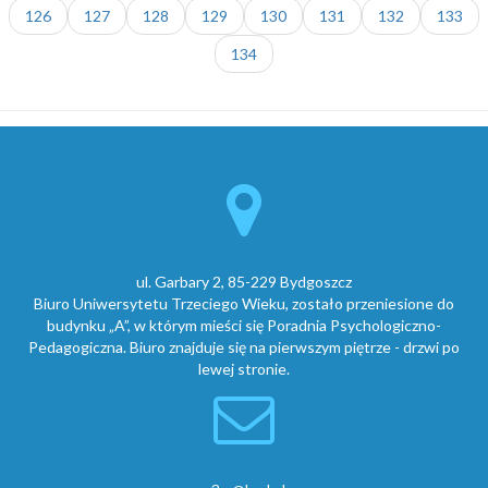
126
127
128
129
130
131
132
133
134
ul. Garbary 2, 85-229 Bydgoszcz
Biuro Uniwersytetu Trzeciego Wieku, zostało przeniesione do
budynku „A”, w którym mieści się Poradnia Psychologiczno-
Pedagogiczna. Biuro znajduje się na pierwszym piętrze - drzwi po
lewej stronie.