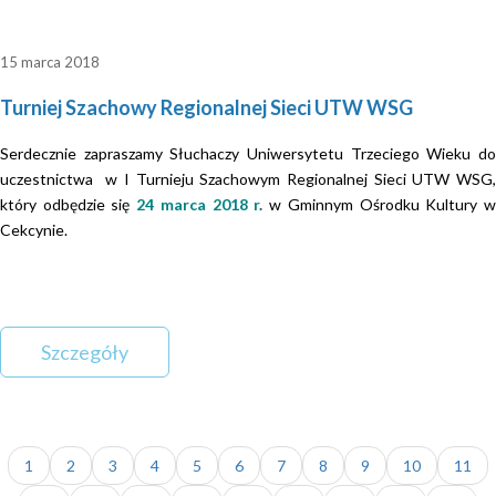
15 marca 2018
Turniej Szachowy Regionalnej Sieci UTW WSG
Serdecznie zapraszamy Słuchaczy Uniwersytetu Trzeciego Wieku do
uczestnictwa w I Turnieju Szachowym Regionalnej Sieci UTW WSG,
który odbędzie się
24 marca 2018 r
.
w Gminnym Ośrodku Kultury 
Cekcynie.
Szczegóły
1
2
3
4
5
6
7
8
9
10
11