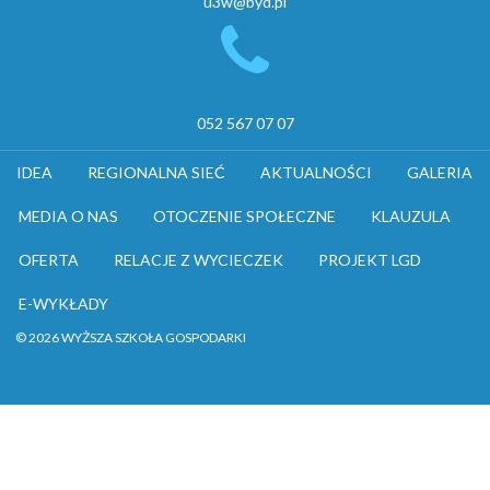
u3w@byd.pl
052 567 07 07
IDEA
REGIONALNA SIEĆ
AKTUALNOŚCI
GALERIA
MEDIA O NAS
OTOCZENIE SPOŁECZNE
KLAUZULA
OFERTA
RELACJE Z WYCIECZEK
PROJEKT LGD
E-WYKŁADY
© 2026 WYŻSZA SZKOŁA GOSPODARKI