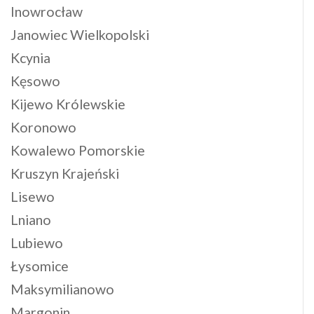
Inowrocław
Janowiec Wielkopolski
Kcynia
Kęsowo
Kijewo Królewskie
Koronowo
Kowalewo Pomorskie
Kruszyn Krajeński
Lisewo
Lniano
Lubiewo
Łysomice
Maksymilianowo
Margonin