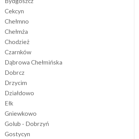
Bydgoszcz
Cekcyn
Chełmno
Chełmża
Chodzież
Czarnków
Dąbrowa Chełmińska
Dobrcz
Drzycim
Działdowo
Ełk
Gniewkowo
Golub - Dobrzyń
Gostycyn