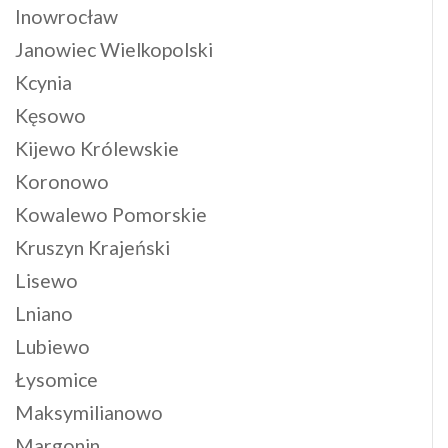
Inowrocław
Janowiec Wielkopolski
Kcynia
Kęsowo
Kijewo Królewskie
Koronowo
Kowalewo Pomorskie
Kruszyn Krajeński
Lisewo
Lniano
Lubiewo
Łysomice
Maksymilianowo
Margonin